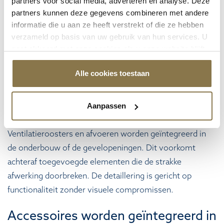
partners voor social media, adverteren en analyse. Deze
De overgang tussen gevel en serre wordt uitgevoerd
partners kunnen deze gegevens combineren met andere
met aansluitprofielen. Deze profielen overbruggen de
informatie die u aan ze heeft verstrekt of die ze hebben
verzameld op basis van uw gebruik van hun services. U
bouwkundige scheiding. Ze worden bevestigd aan de
gaat akkoord met onze cookies als u onze website blijft
bestaande gevel en voorzien van een thermische
gebruiken.
onderbreking. Kitranden en afdichtingen worden
Alle cookies toestaan
aangebracht na montage van de constructie. Hierdoor
worden alle naden afgedicht zonder zichtbare
Aanpassen
onregelmatigheden.
Ventilatieroosters en afvoeren worden geïntegreerd in
de onderbouw of de gevelopeningen. Dit voorkomt
achteraf toegevoegde elementen die de strakke
afwerking doorbreken. De detaillering is gericht op
functionaliteit zonder visuele compromissen.
Accessoires worden geïntegreerd in