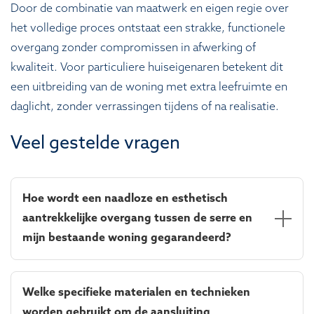
Door de combinatie van maatwerk en eigen regie over
het volledige proces ontstaat een strakke, functionele
overgang zonder compromissen in afwerking of
kwaliteit. Voor particuliere huiseigenaren betekent dit
een uitbreiding van de woning met extra leefruimte en
daglicht, zonder verrassingen tijdens of na realisatie.
Veel gestelde vragen
Hoe wordt een naadloze en esthetisch
aantrekkelijke overgang tussen de serre en
mijn bestaande woning gegarandeerd?
Een naadloze en esthetisch aantrekkelijke overgang
wordt gegarandeerd door millimeter-nauwkeurige
Welke specifieke materialen en technieken
inmeting en een 3D-ontwerp, zodat profielen, glas en
worden gebruikt om de aansluiting