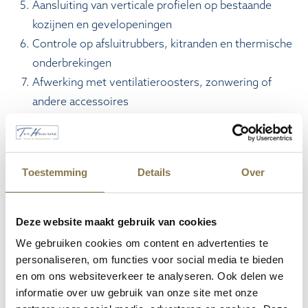
Aansluiting van verticale profielen op bestaande
kozijnen en gevelopeningen
Controle op afsluitrubbers, kitranden en thermische
onderbrekingen
Afwerking met ventilatieroosters, zonwering of
andere accessoires
Welke detaillering bepaalt de
afwerking van de aansluiting
Toestemming
Details
Over
De detaillering van de aansluiting richt zich op de
verwerking van profielen, naden en overgangen.
Deze website maakt gebruik van cookies
Aluminium profielen worden op maat gezaagd en
We gebruiken cookies om content en advertenties te
verwerkt zonder zichtbare voegen of naden. Glasvlakken
personaliseren, om functies voor social media te bieden
sluiten aan op de profielen met geïntegreerde rubbers
en om ons websiteverkeer te analyseren. Ook delen we
die isolatie en waterdichtheid waarborgen.
informatie over uw gebruik van onze site met onze