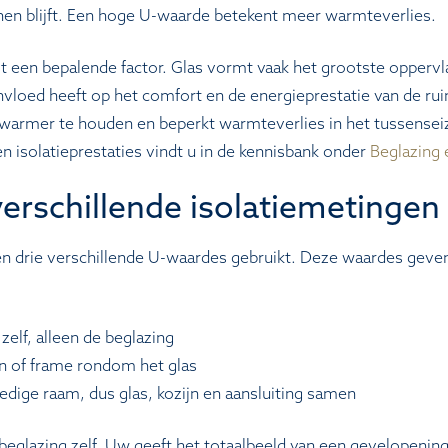
nen blijft. Een hoge U-waarde betekent meer warmteverlies.
dit een bepalende factor. Glas vormt vaak het grootste oppervl
vloed heeft op het comfort en de energieprestatie van de rui
r warmer te houden en beperkt warmteverlies in het tussensei
 isolatieprestaties vindt u in de kennisbank onder
Beglazing 
verschillende isolatiemetingen
n drie verschillende U-waardes gebruikt. Deze waardes geven
zelf, alleen de beglazing
jn of frame rondom het glas
edige raam, dus glas, kozijn en aansluiting samen
beglazing zelf. Uw geeft het totaalbeeld van een gevelopening 