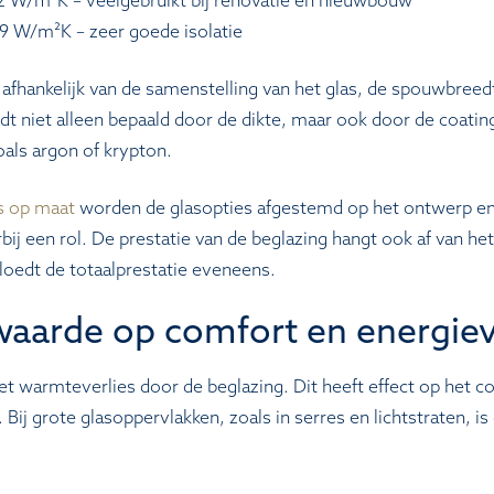
 1,2 W/m²K – veelgebruikt bij renovatie en nieuwbouw
0,9 W/m²K – zeer goede isolatie
 afhankelijk van de samenstelling van het glas, de spouwbreed
dt niet alleen bepaald door de dikte, maar ook door de coati
oals argon of krypton.
as op maat
worden de glasopties afgestemd op het ontwerp en
bij een rol. De prestatie van de beglazing hangt ook af van het
loedt de totaalprestatie eveneens.
waarde op comfort en energiev
t warmteverlies door de beglazing. Dit heeft effect op het co
Bij grote glasoppervlakken, zoals in serres en lichtstraten, is