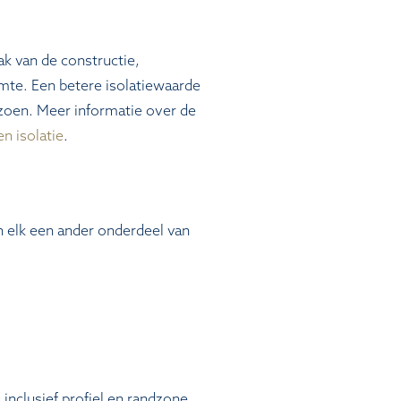
ak van de constructie,
mte. Een betere isolatiewaarde
zoen. Meer informatie over de
en isolatie
.
 elk een ander onderdeel van
inclusief profiel en randzone.