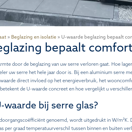
aat
»
Beglazing en isolatie
»
U-waarde beglazing bepaalt com
glazing bepaalt comfort
te door de beglazing van uw serre verloren gaat. Hoe lager
eler uw serre het hele jaar door is. Bij een aluminium serre m
iewaarde direct invloed op het energieverbruik, het wooncomfo
etekent de U-waarde concreet en hoe vergelijkt u verschille
-waarde bij serre glas?
oorgangscoëfficiënt genoemd, wordt uitgedrukt in W/m²K. 
s per graad temperatuurverschil tussen binnen en buiten ver