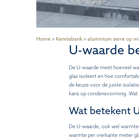
Home
»
Kennisbank
»
aluminium serre op m
U-waarde be
De U-waarde meet hoeveel warm
glas isoleert en hoe comfortab
de keuze voor de juiste isolat
kans op condensvorming. Wat b
Wat betekent U
De U-waarde, ook wel warmted
warmte per vierkante meter gla