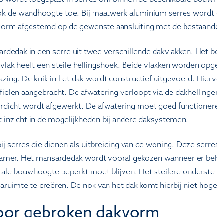
ook de wandhoogte toe. Bij maatwerk aluminium serres wordt
orm afgestemd op de gewenste aansluiting met de bestaande
sardedak in een serre uit twee verschillende dakvlakken. Het 
kvlak heeft een steile hellingshoek. Beide vlakken worden op
azing. De knik in het dak wordt constructief uitgevoerd. Hier
ielen aangebracht. De afwatering verloopt via de dakhellingen
terdicht wordt afgewerkt. De afwatering moet goed functioner
t inzicht in de mogelijkheden bij andere daksystemen.
 serres die dienen als uitbreiding van de woning. Deze serre
amer. Het mansardedak wordt vooral gekozen wanneer er beho
le bouwhoogte beperkt moet blijven. Het steilere onderste 
taruimte te creëren. De nok van het dak komt hierbij niet hoger
oor gebroken dakvorm