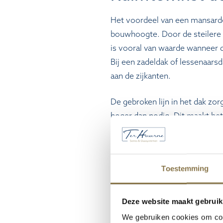
Het voordeel van een mansarde
bouwhoogte. Door de steilere o
is vooral van waarde wanneer 
Bij een zadeldak of lessenaars
aan de zijkanten.
De gebroken lijn in het dak zo
hoger dan nodig. Dit maakt he
sommige woningen is er een m
Een mansardedak biedt dan een
aan een ruimtelijk gevoel. De s
Toestemming
Lichtinval en begl
Deze website maakt gebruik
De dakvorm beïnvloedt de lichti
We gebruiken cookies om cont
wanneer dit vlak wordt uitgevoe