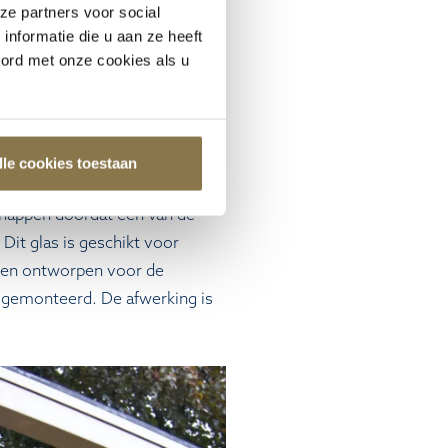
ze partners voor social
wee spouwruimtes. Het
nformatie die u aan ze heeft
Samen zorgen beide vlakken voor
oord met onze cookies als u
werend glas worden toegepast.
. Er kan dan gekozen worden
lle cookies toestaan
te van de zon een rol.
chappen doordat een van de
 Dit glas is geschikt voor
rden ontworpen voor de
t gemonteerd. De afwerking is