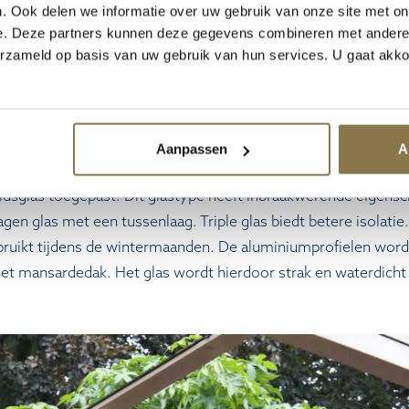
. Ook delen we informatie over uw gebruik van onze site met on
w tegen inbraak. Triple glas bestaat uit drie glaslagen met t
e. Deze partners kunnen deze gegevens combineren met andere i
der steile hoek. Dit vlak biedt een meer diffuse lichtinval. 
erzameld op basis van uw gebruik van hun services. U gaat akk
 van licht in de ruimte. Bij een zuidelijke oriëntatie kan zon
j een noordelijke oriëntatie is zonwerend glas minder relevant
heid.
Aanpassen
A
e functie van de serre. Daarnaast speelt de ligging ten opzich
idsglas toegepast. Dit glastype heeft inbraakwerende eigens
gen glas met een tussenlaag. Triple glas biedt betere isolatie.
ebruikt tijdens de wintermaanden. De aluminiumprofielen wo
het mansardedak. Het glas wordt hierdoor strak en waterdich