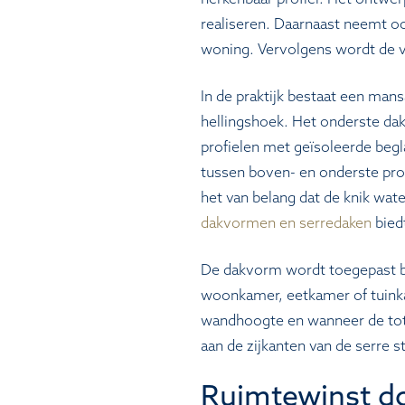
realiseren. Daarnaast neemt 
woning. Vervolgens wordt de v
In de praktijk bestaat een man
hellingshoek. Het onderste da
profielen met geïsoleerde begl
tussen boven- en onderste prof
het van belang dat de knik wa
dakvormen en serredaken
bied
De dakvorm wordt toegepast bij
woonkamer, eetkamer of tuink
wandhoogte en wanneer de tota
aan de zijkanten van de serre s
Ruimtewinst d