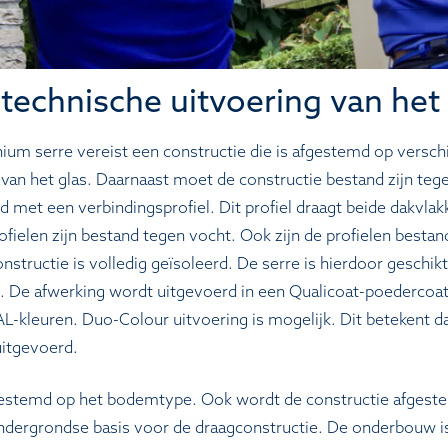
 technische uitvoering van he
um serre vereist een constructie die is afgestemd op verschi
 van het glas. Daarnaast moet de constructie bestand zijn te
d met een verbindingsprofiel. Dit profiel draagt beide dakvlakke
ofielen zijn bestand tegen vocht. Ook zijn de profielen bestan
structie is volledig geïsoleerd. De serre is hierdoor geschik
 De afwerking wordt uitgevoerd in een Qualicoat-poedercoa
RAL-kleuren. Duo-Colour uitvoering is mogelijk. Dit betekent da
uitgevoerd.
estemd op het bodemtype. Ook wordt de constructie afgeste
ndergrondse basis voor de draagconstructie. De onderbouw i