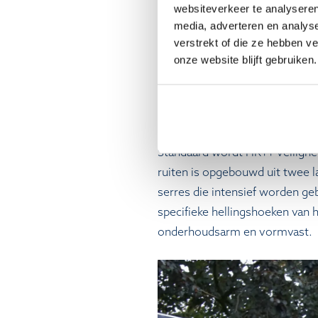
websiteverkeer te analyseren
isolatie en een gelaagde opbou
media, adverteren en analys
bovenste dakvlak heeft een min
verstrekt of die ze hebben v
een gedifferentieerde verdeling
onze website blijft gebruiken.
Dit beperkt oververhitting. Bi
voor maximale lichtdoorlatend
Beglazing wordt afgestemd op d
Standaard wordt HR++ veilighe
ruiten is opgebouwd uit twee la
serres die intensief worden g
specifieke hellingshoeken van 
onderhoudsarm en vormvast.