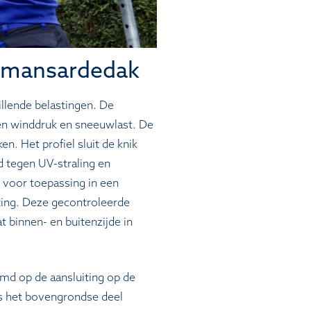
t mansardedak
llende belastingen. De
gen winddruk en sneeuwlast. De
n. Het profiel sluit de knik
d tegen UV-straling en
t voor toepassing in een
ting. Deze gecontroleerde
t binnen- en buitenzijde in
md op de aansluiting op de
s het bovengrondse deel