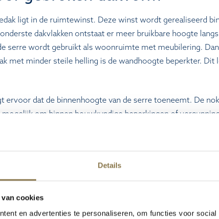
dak ligt in de ruimtewinst. Deze winst wordt gerealiseerd bi
nderste dakvlakken ontstaat er meer bruikbare hoogte langs d
de serre wordt gebruikt als woonruimte met meubilering. Dan
dak met minder steile helling is de wandhoogte beperkter. Dit 
rgt ervoor dat de binnenhoogte van de serre toeneemt. De nok
t mogelijk om binnen bouwkundige beperkingen of vergunnings
aximale bouwhoogte toegestaan. Bij andere woningen geldt
 oplossing. Hierdoor kan alsnog voldoende ruimte worden ger
erre is hierdoor geschikt voor jaarrond gebruik als verlengst
Details
azing bij een mansardedak
 van cookies
nval in de serre. Het steile onderste dakvlak laat veel daglich
ent en advertenties te personaliseren, om functies voor social
rd met HR++ veiligheidsglas of triple glas. HR++ veiligheidsg