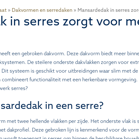
aat
»
Dakvormen en serredaken
»
Mansardedak in serres zorg
 in serres zorgt voor m
 heeft een gebroken dakvorm. Deze dakvorm biedt meer binn
daksystemen. De steilere onderste dakvlakken zorgen voor ext
. Dit systeem is geschikt voor uitbreidingen waar slim met d
ombineert functionaliteit met een herkenbare vormgeving
werk serres?
sardedak in een serre?
 met twee hellende vlakken per zijde. Het onderste vlak is s
het dakprofiel. Deze gebroken lijn is kenmerkend voor de vorm
rp wordt toegepast in serres om binnen de beschikbare bouw