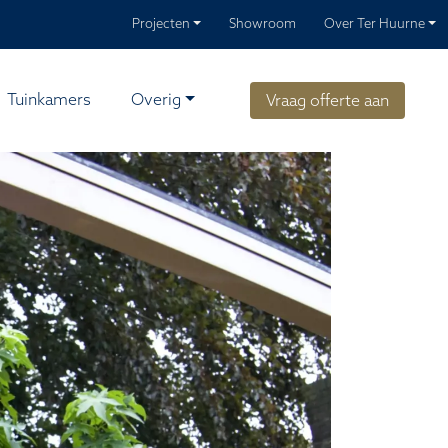
Projecten
Showroom
Over Ter Huurne
Tuinkamers
Overig
Vraag offerte aan