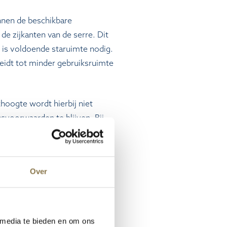
nnen de beschikbare
e zijkanten van de serre. Dit
 is voldoende staruimte nodig.
leidt tot minder gebruiksruimte
hoogte wordt hierbij niet
voorwaarden te blijven. Bij
 een maximale goothoogte.
ealiseerd. De vorm draagt bij
uk van de woning.
Over
t binnen. Dit geldt vooral
 media te bieden en om ons
las is dubbelglas met extra