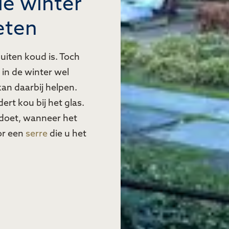
de winter
eten
 buiten koud is. Toch
 in de winter wel
kan daarbij helpen.
rt kou bij het glas.
s doet, wanneer het
or een
serre
die u het