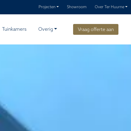
Projecten
Showroom
Over Ter Huurne
Tuinkamers
Overig
Vraag offerte aan