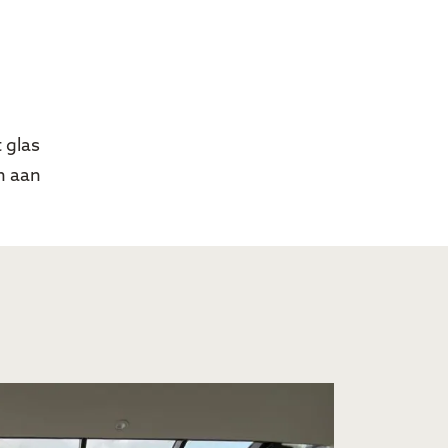
 glas
n aan