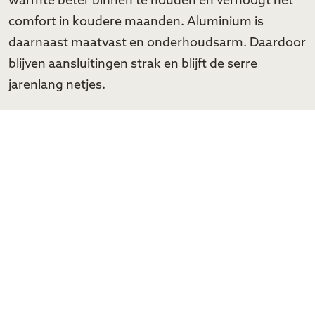
warmte beter binnen te houden en verhoogt het
comfort in koudere maanden. Aluminium is
daarnaast maatvast en onderhoudsarm. Daardoor
blijven aansluitingen strak en blijft de serre
jarenlang netjes.
Ventilatie en zonwering maken de
ruimte beter bruikbaar
Warme lucht stijgt op en blijft bovenin hangen. Met
goede ventilatiemogelijkheden kan die warmte
weg en blijft de lucht frisser. Zonwering helpt om
directe instraling te temperen op zonnige dagen.
In een doordacht ontwerp worden deze keuzes
vroeg meegenomen, zodat de serre licht blijft,
maar ook prettig aanvoelt.