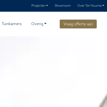
Projecten
Showroom
Over Ter Huurne
Tuinkamers
Overig
Vraag offerte aan