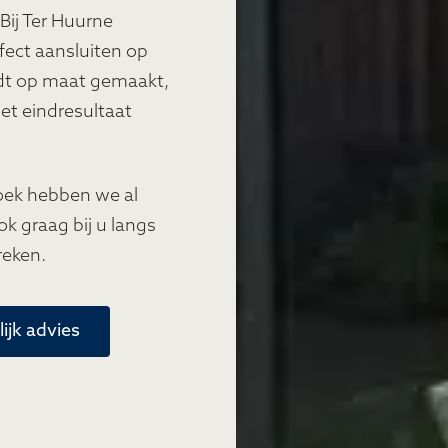
Bij Ter Huurne
ect aansluiten op
dt op maat gemaakt,
het eindresultaat
oek hebben we al
k graag bij u langs
reken.
ijk advies