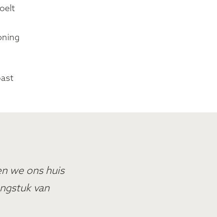
oelt
oning
past
en we ons huis
engstuk van