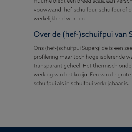
Huurne biedt een breed scala aan versch
vouwwand, hef-schuifpui, schuifpui of d
werkelijkheid worden.
Over de (hef-)schuifpui van 
Ons (hef-)schuifpui Superglide is een z
profilering maar toch hoge isolerende w
transparant geheel. Het thermisch onde
werking van het kozijn. Een van de grote
schuifpui als in schuifpui verkrijgbaar is.