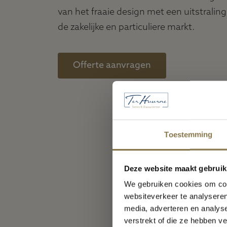
van het fraaie design met een uitstralin
de zakelijke en particuliere markt.
Offerte aanvragen
Toestemming
Deze website maakt gebruik
m
We gebruiken cookies om cont
websiteverkeer te analyseren
V
media, adverteren en analys
verstrekt of die ze hebben v