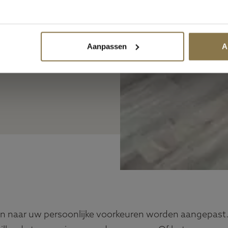
Sluiten
Aanpassen
A
an naar uw persoonlijke voorkeuren worden aangepast.