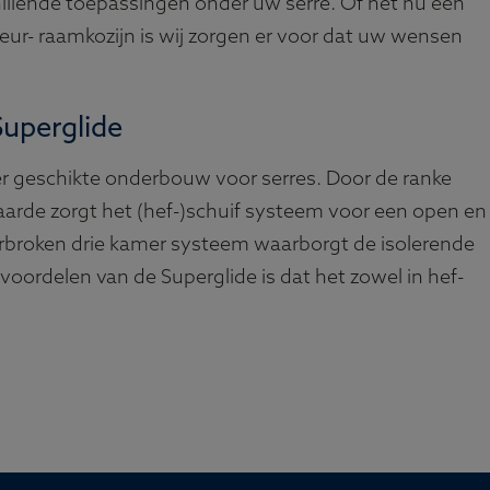
illende toepassingen onder uw serre. Of het nu een
eur- raamkozijn is wij zorgen er voor dat uw wensen
Superglide
eer geschikte onderbouw voor serres. Door de ranke
aarde zorgt het (hef-)schuif systeem voor een open en
rbroken drie kamer systeem waarborgt de isolerende
 voordelen van de Superglide is dat het zowel in hef-