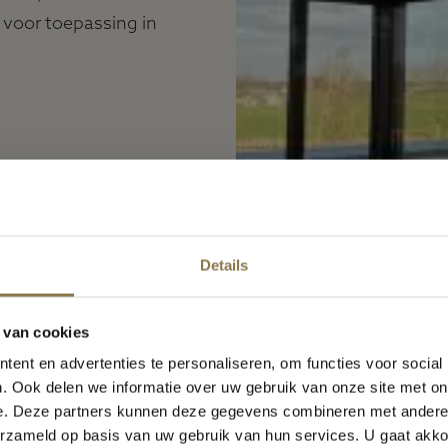
g voor toepassing in
Details
Vakantiemelding
 van cookies
Van
8 augustus t/m 23 augustus
zijn wij gesloten in verband
et de vakantie
ent en advertenties te personaliseren, om functies voor social
. Ook delen we informatie over uw gebruik van onze site met on
anaf maandag 24 augustus staan wij weer voor u klaar!
e. Deze partners kunnen deze gegevens combineren met andere i
erzameld op basis van uw gebruik van hun services. U gaat akk