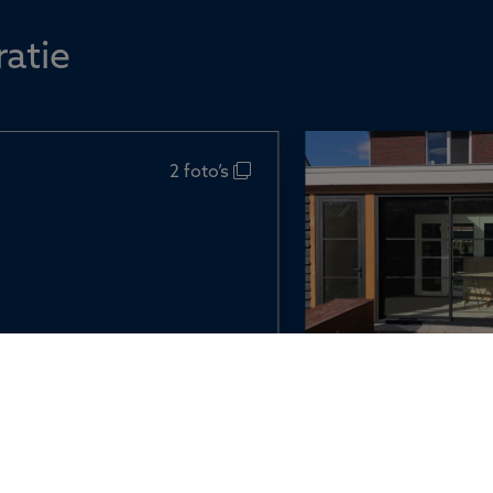
ratie
2 foto’s