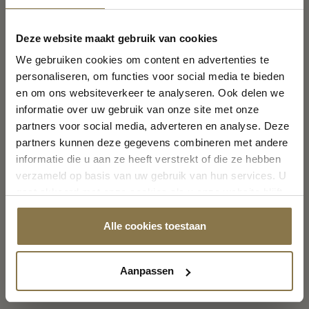
Vakantiemelding
Deze website maakt gebruik van cookies
We gebruiken cookies om content en advertenties te
personaliseren, om functies voor social media te bieden
Van
8 augustus t/m 23 augustus
zijn wij gesloten in
en om ons websiteverkeer te analyseren. Ook delen we
verband met de vakantie
informatie over uw gebruik van onze site met onze
Vanaf maandag 24 augustus staan wij weer voor u
partners voor social media, adverteren en analyse. Deze
klaar!
partners kunnen deze gegevens combineren met andere
informatie die u aan ze heeft verstrekt of die ze hebben
verzameld op basis van uw gebruik van hun services. U
gaat akkoord met onze cookies als u onze website blijft
Sluiten
gebruiken.
Alle cookies toestaan
Aanpassen