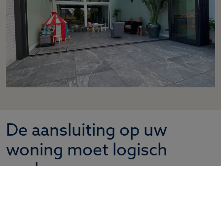
De aansluiting op uw
woning moet logisch
voelen
Bij een rijtjeshuis valt een aanbouw sneller op als
de verhoudingen niet kloppen. De serre moet