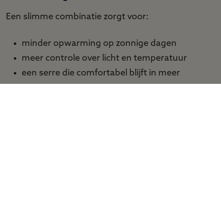
Een slimme combinatie zorgt voor:
minder opwarming op zonnige dagen
meer controle over licht en temperatuur
een serre die comfortabel blijft in meer
seizoenen