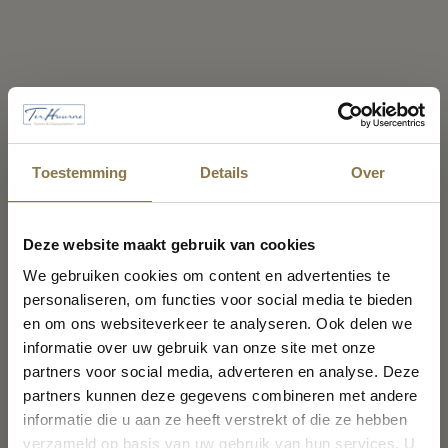
Toestemming
Details
Over
Vakantiemelding
Deze website maakt gebruik van cookies
We gebruiken cookies om content en advertenties te
personaliseren, om functies voor social media te bieden
Van
8 augustus t/m 23 augustus
zijn wij gesloten in
en om ons websiteverkeer te analyseren. Ook delen we
verband met de vakantie
informatie over uw gebruik van onze site met onze
Vanaf maandag 24 augustus staan wij weer voor u
partners voor social media, adverteren en analyse. Deze
klaar!
partners kunnen deze gegevens combineren met andere
informatie die u aan ze heeft verstrekt of die ze hebben
verzameld op basis van uw gebruik van hun services. U