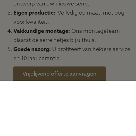
ontwerp van uw nieuwe serre.
Eigen productie:
Volledig op maat, met oog
voor kwaliteit.
Vakkundige montage:
Ons montageteam
plaatst de serre netjes bij u thuis.
Goede nazorg:
U profiteert van heldere service
en 10 jaar garantie.
Vrijblijvend offerte aanvragen
Neem contact op