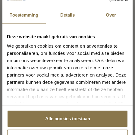
Toestemming
Details
Over
Vakantiemelding
Deze website maakt gebruik van cookies
We gebruiken cookies om content en advertenties te
personaliseren, om functies voor social media te bieden
Van
8 augustus t/m 23 augustus
zijn wij gesloten in
en om ons websiteverkeer te analyseren. Ook delen we
verband met de vakantie
informatie over uw gebruik van onze site met onze
Vanaf maandag 24 augustus staan wij weer voor u
partners voor social media, adverteren en analyse. Deze
klaar!
partners kunnen deze gegevens combineren met andere
informatie die u aan ze heeft verstrekt of die ze hebben
verzameld op basis van uw gebruik van hun services. U
gaat akkoord met onze cookies als u onze website blijft
Sluiten
gebruiken.
Alle cookies toestaan