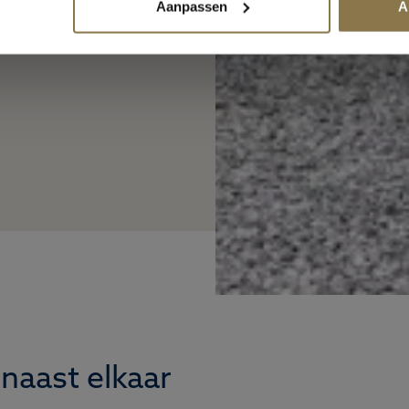
Aanpassen
A
 naast elkaar