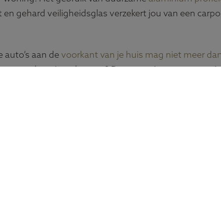
 en gehard veiligheidsglas verzekert jou van een carpo
e auto’s aan de
voorkant van je huis mag niet meer da
rotere overkapping plaatsen? Dan moet je een vergunni
 vergunningsaanvraag kan Ter Huurne je ontzorgen. N
r naar de uitgebreide mogelijkheden.
2 foto’s