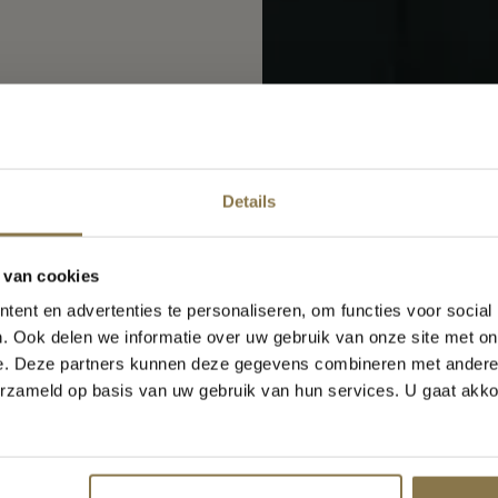
Details
Vakantiemelding
 van cookies
Van
8 augustus t/m 23 augustus
zijn wij gesloten in verband
et de vakantie
ent en advertenties te personaliseren, om functies voor social
. Ook delen we informatie over uw gebruik van onze site met on
anaf maandag 24 augustus staan wij weer voor u klaar!
e. Deze partners kunnen deze gegevens combineren met andere i
erzameld op basis van uw gebruik van hun services. U gaat akk
Sluiten